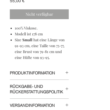
Preis
55,00 €
Nicht verfügbar
100% Viskose.
Modell ist 178 cm
Size
Small
hat eine Länge von
91-93 cm, eine Taille von 75-77,
eine Brust von 79-81 cm und
eine Hüfte von 93-95.
PRODUKTINFORMATION
100% Viskose
RÜCKGABE- UND
Waschmaschinenfest
RÜCKERSTATTUNGSPOLITIK
Soft-Touch-Material
Rundhalsausschnitt
Informationen
Hergestellt in Kroatien
VERSANDINFORMATION
Wir schätzen Ihr Geschäft und